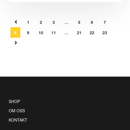
1
2
3
…
5
6
7
8
9
10
11
…
21
22
23
SHOP
OM OSS
KONTAKT