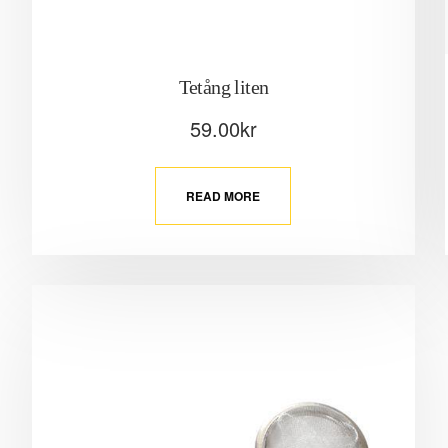
Tetång liten
59.00
kr
READ MORE