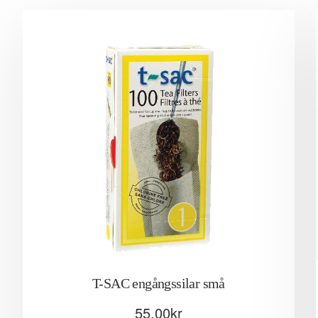
T-SAC engångssilar små
55.00
kr