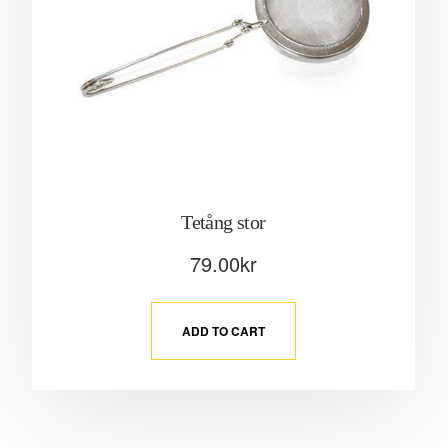
Tetång stor
79.00
kr
ADD TO CART