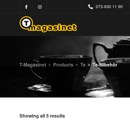
073-630 11 90
T-Magasinet
Products
Te
Te-tillbehör
Showing all 5 results