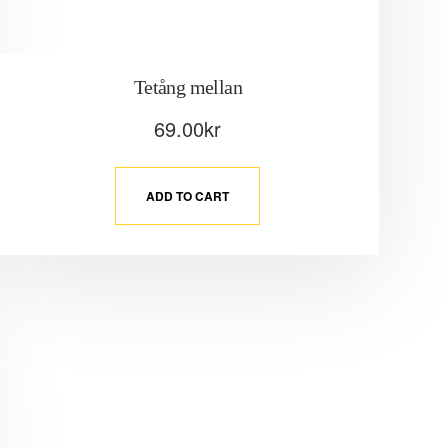
Tetång mellan
69.00
kr
ADD TO CART