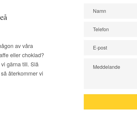
teå
 någon av våra
affe eller choklad?
vi gärna till. Slå
t så återkommer vi