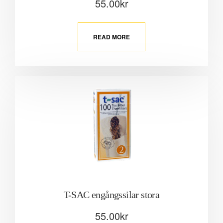
55.00
kr
READ MORE
T-SAC engångssilar stora
55.00
kr