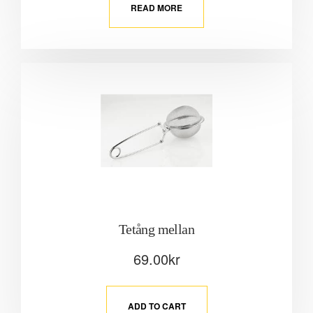
READ MORE
Tetång mellan
69.00
kr
ADD TO CART