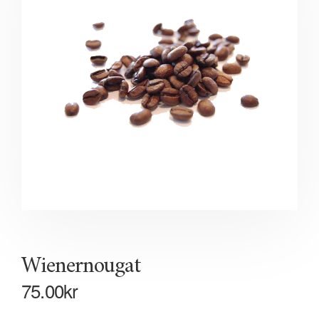
Wienernougat
75.00
kr