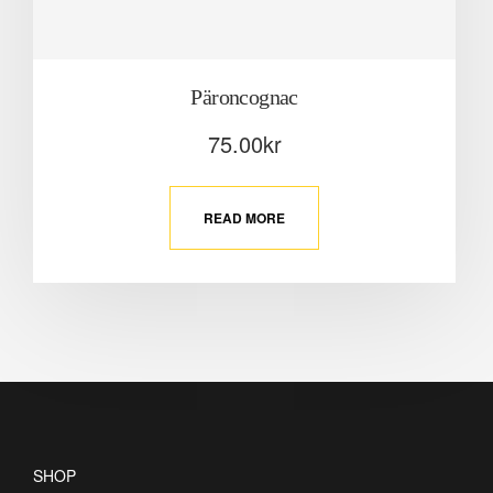
Päroncognac
75.00
kr
READ MORE
SHOP