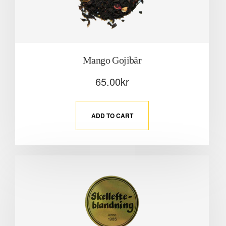
Mango Gojibär
65.00
kr
ADD TO CART