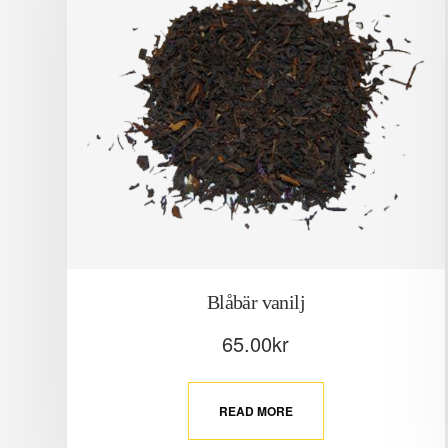
Blåbär vanilj
65.00
kr
READ MORE