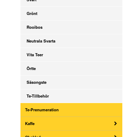
Grönt
Rooibos
Neutrala Svarta
Vita Teer
Örtte
Säsongste
Te-Tillbehör
Te-Prenumeration
Kaffe