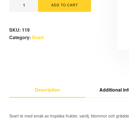
ADD TO CART
SKU:
119
Category:
Svart
Description
Additional in
Svart te med smak av tropiska frukter, vanilj, blommor och grädd