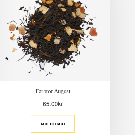
Farbror August
65.00
kr
ADD TO CART