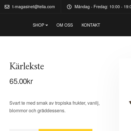
t-magasinet@telia.com
Måndag - Fredag: 10:00 - 19:0
SHOP
OM OSS
KONTAKT
Kärlekste
65.00
kr
Svart te med smak av tropiska frukter, vanilj,
blommor och gräddessens.