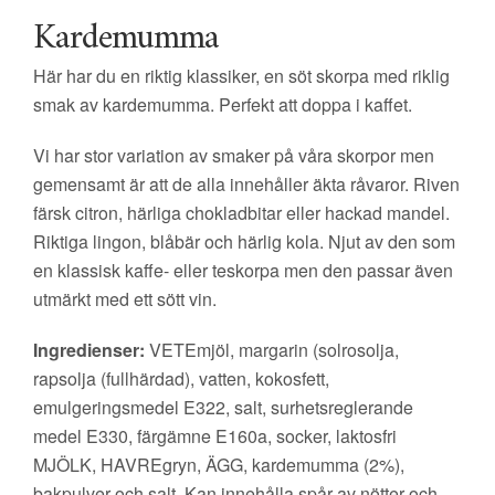
Kardemumma
Här har du en riktig klassiker, en söt skorpa med riklig
smak av kardemumma. Perfekt att doppa i kaffet.
Vi har stor variation av smaker på våra skorpor men
gemensamt är att de alla innehåller äkta råvaror. Riven
färsk citron, härliga chokladbitar eller hackad mandel.
Riktiga lingon, blåbär och härlig kola. Njut av den som
en klassisk kaffe- eller teskorpa men den passar även
utmärkt med ett sött vin.
Ingredienser:
VETEmjöl, margarin (solrosolja,
rapsolja (fullhärdad), vatten, kokosfett,
emulgeringsmedel E322, salt, surhetsreglerande
medel E330, färgämne E160a, socker, laktosfri
MJÖLK, HAVREgryn, ÄGG, kardemumma (2%),
bakpulver och salt. Kan innehålla spår av nötter och