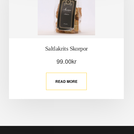
Saltlakrits Skorpor
99.00
kr
READ MORE