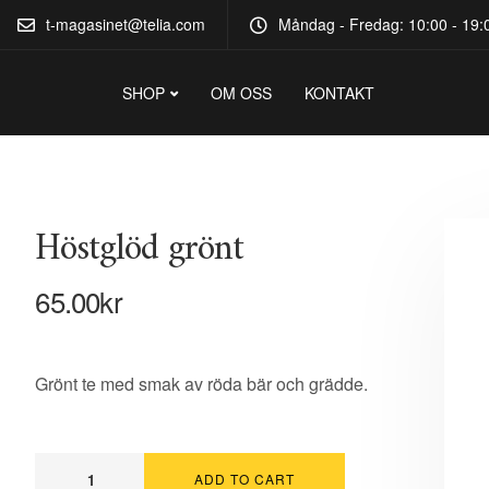
t-magasinet@telia.com
Måndag - Fredag: 10:00 - 19:0
SHOP
OM OSS
KONTAKT
Höstglöd grönt
65.00
kr
Grönt te med smak av röda bär och grädde.
ADD TO CART