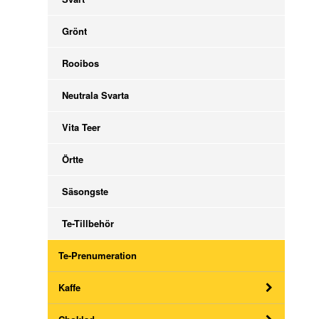
Grönt
Rooibos
Neutrala Svarta
Vita Teer
Örtte
Säsongste
Te-Tillbehör
Te-Prenumeration
Kaffe